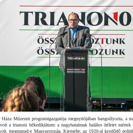
or Háza Múzeum programigazgatója megnyitójában hangsúlyozta, a ma
olt a trianoni békediktátum: a nagyhatalmak halálos ítéletet mértek
 volt, megmarad-e Magyarország. Kiemelte, az 1920-al kezdődő politik