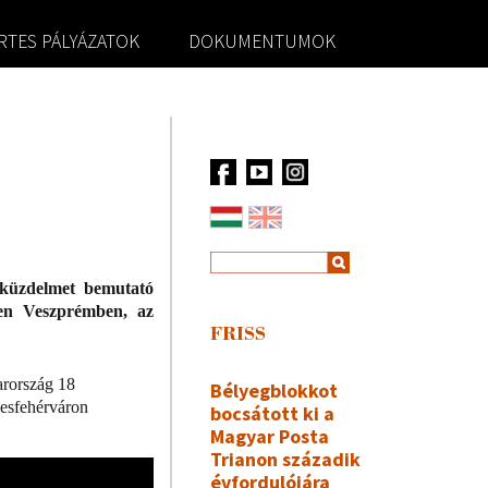
RTES PÁLYÁZATOK
DOKUMENTUMOK
t küzdelmet bemutató
den Veszprémben, az
FRISS
arország 18
Bélyegblokkot
kesfehérváron
bocsátott ki a
Magyar Posta
Trianon századik
évfordulójára