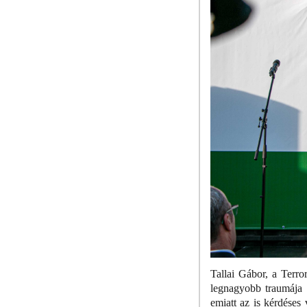
Tallai Gábor, a Terr
legnagyobb traumája v
emiatt az is kérdéses