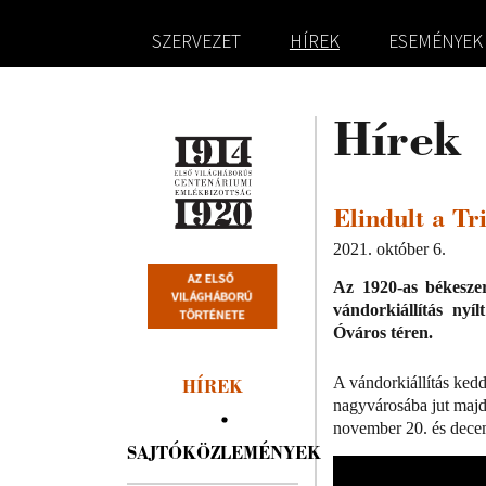
SZERVEZET
HÍREK
ESEMÉNYEK
Hírek
Elindult a Tr
2021. október 6.
Az 1920-as békeszer
vándorkiállítás ny
Óváros téren.
A vándorkiállítás ked
HÍREK
nagyvárosába jut majd
november 20. és decem
SAJTÓKÖZLEMÉNYEK