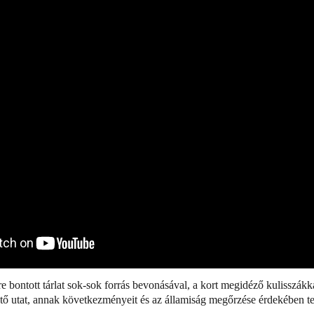
 bontott tárlat sok-sok forrás bevonásával, a kort megidéző kulisszákka
ő utat, annak következményeit és az államiság megőrzése érdekében tett