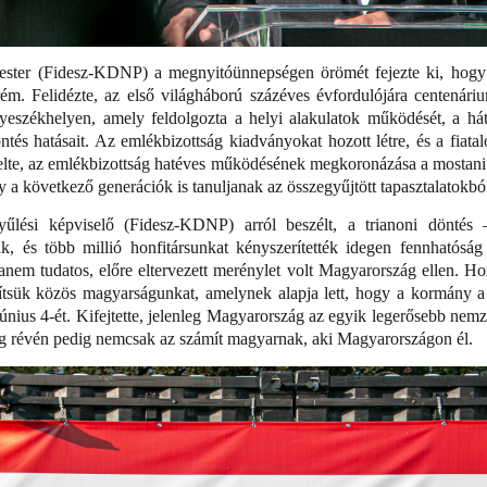
ster (Fidesz-KDNP) a megnyitóünnepségen örömét fejezte ki, hogy a
ém. Felidézte, az első világháború százéves évfordulójára centenáriu
yeszékhelyen, amely feldolgozta a helyi alakulatok működését, a hát
ntés hatásait. Az emlékbizottság kiadványokat hozott létre, és a fiata
lte, az emlékbizottság hatéves működésének megkoronázása a mostani 
 a következő generációk is tanuljanak az összegyűjtött tapasztalatokbó
yűlési képviselő (Fidesz-KDNP) arról beszélt, a trianoni döntés 
ák, és több millió honfitársunkat kényszerítették idegen fennhatósá
nem tudatos, előre eltervezett merénylet volt Magyarország ellen. Hoz
ítsük közös magyarságunkat, amelynek alapja lett, hogy a kormány a
június 4-ét. Kifejtette, jelenleg Magyarország az egyik legerősebb nem
ág révén pedig nemcsak az számít magyarnak, aki Magyarországon él.