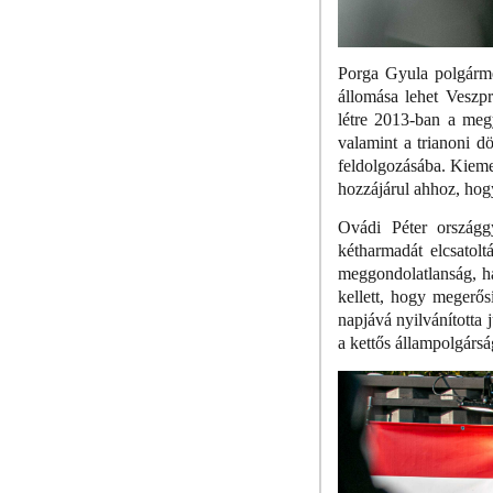
Porga Gyula polgárme
állomása lehet Veszpr
létre 2013-ban a meg
valamint a trianoni dö
feldolgozásába. Kieme
hozzájárul ahhoz, hogy
Ovádi Péter országg
kétharmadát elcsatolt
meggondolatlanság, ha
kellett, hogy megerős
napjává nyilvánította 
a kettős állampolgárs