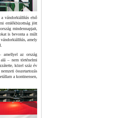
 vándorkiállítás első
mi emlékbizottság jött
ország mindennapjait,
lokat is bevonta a múlt
vándorkiállítás, amely
l.
– amellyel az ország
g alá – nem történelmi
zátette, közel száz év
 nemzeti összetartozás
zetállam a kontinensen,