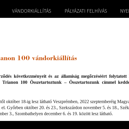
VÁNDORKIÁLLÍTÁS
PÁLYÁZATI FELHÍVÁS
NYE
ianon 100 vándorkiállítás
ződés következményeit és az államiság megőrzéséért folytatot
ílt Trianon 100 Összetartoztunk – Összetartozunk címmel ked
dtől október 18-ig lesz látható Veszprémben, 2022 szeptemberéig Magy
 el. Győrben október 20. és 23., Szekszárdon november 5. és 18., Szé
ber 3., Szombathelyen december 6. és 19. között lesz látható.