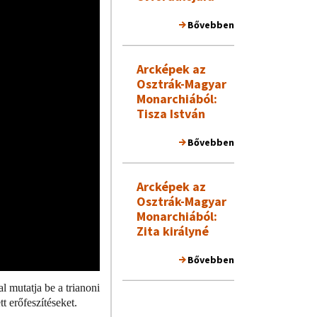
Bővebben
Arcképek az
Osztrák-Magyar
Monarchiából:
Tisza István
Bővebben
Arcképek az
Osztrák-Magyar
Monarchiából:
Zita királyné
Bővebben
l mutatja be a trianoni
 erőfeszítéseket.