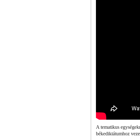
A tematikus egységekre
békediktátumhoz vezet