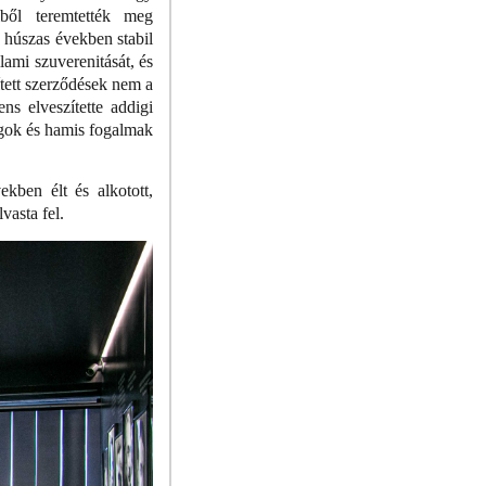
iből teremtették meg
 húszas években stabil
lami szuverenitását, és
ített szerződések nem a
s elveszítette addigi
ágok és hamis fogalmak
ben élt és alkotott,
vasta fel.