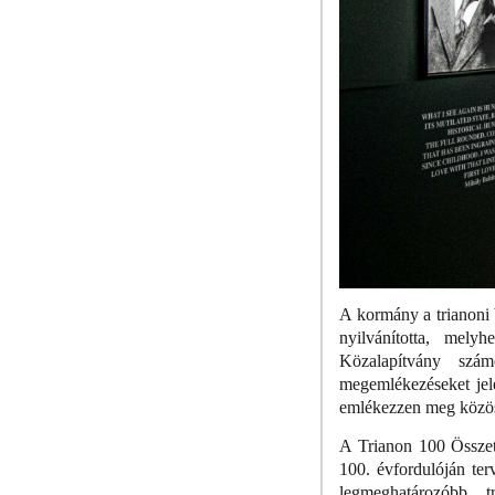
A kormány a trianoni
nyilvánította, mel
Közalapítvány szá
megemlékezéseket jele
emlékezzen meg közös
A Trianon 100 Összeta
100. évfordulóján ter
legmeghatározóbb t