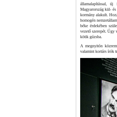
államalapítással, ú
Magyarország kül- és 
kormány alakult. Hozzá
homogén nemzetállamá v
béke érdekében szüle
vezető szerepét. Úgy 
kötik gúzsba.
A megnyitón közremű
valamint kortárs írók 