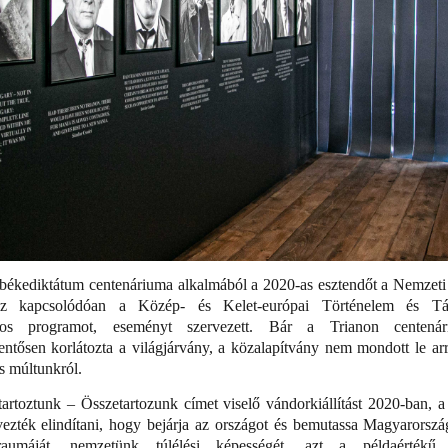
 békediktátum centenáriuma alkalmából a 2020-as esztendőt a Nemzeti
yhez kapcsolódóan a Közép- és Kelet-európai Történelem és Tár
mos programot, eseményt szervezett. Bár a Trianon centenár
ntősen korlátozta a világjárvány, a közalapítvány nem mondott le a
 múltunkról.
rtoztunk – Összetartozunk címet viselő vándorkiállítást 2020-ban, a
vezték elindítani, hogy bejárja az országot és bemutassa Magyarorsz
raumáját, nemzetünk túlélési képességét, azt a példaértékű e