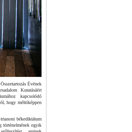
 Összetartozás Évének
sadalom Kutatásáért
iumához kapcsolódó
rról, hogy méltóképpen
 trianoni békediktátum
ág történelmének egyik
rőfeszítést, aminek