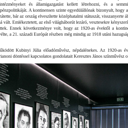
j intézményeket és államigazgatást kellett létrehozni, és a semm
pénzpolitikáját. A kontinensen szinte egyedülállónak bizonyult, hogy a
tette, bár az ország elveszítette középhatalmi státuszát, visszanyerte ál
ált. Emlékeztetett, az első világháborút lezáró, vesztesekre kényszer
ttek. Ennek következménye volt, hogy az 1920-as évektől a kontinen
vélte, a 21. századi Európát részben még mindig az 1918 utáni hazugs
ködött Kubinyi Júlia előadóművész, népdalénekes. Az 1920-as évek
trianoni döntéssel kapcsolatos gondolatait Keresztes János színművész ol