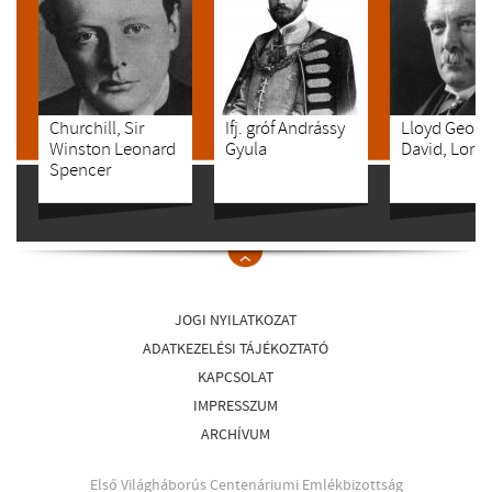
Churchill, Sir
Ifj. gróf Andrássy
Lloyd Georg
Winston Leonard
Gyula
David, Lord
Spencer
JOGI NYILATKOZAT
ADATKEZELÉSI TÁJÉKOZTATÓ
KAPCSOLAT
IMPRESSZUM
ARCHÍVUM
Első Világháborús Centenáriumi Emlékbizottság