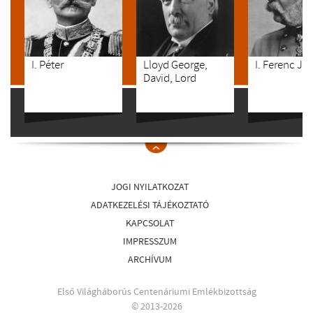
I. Péter
Lloyd George,
I. Ferenc Jó
David, Lord
JOGI NYILATKOZAT
ADATKEZELÉSI TÁJÉKOZTATÓ
KAPCSOLAT
IMPRESSZUM
ARCHÍVUM
Első Világháborús Centenáriumi Emlékbizottság
© 2013-2026